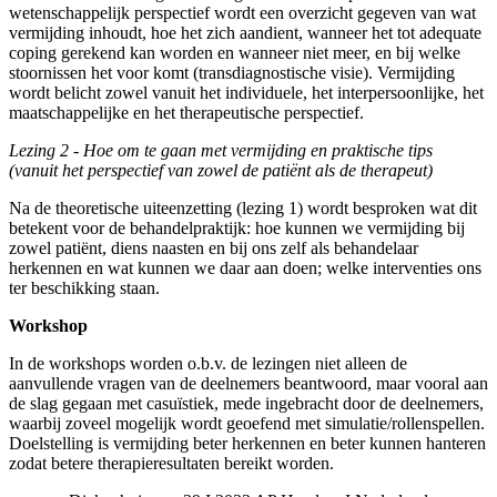
wetenschappelijk perspectief wordt een overzicht gegeven van wat
vermijding inhoudt, hoe het zich aandient, wanneer het tot adequate
coping gerekend kan worden en wanneer niet meer, en bij welke
stoornissen het voor komt (transdiagnostische visie). Vermijding
wordt belicht zowel vanuit het individuele, het interpersoonlijke, het
maatschappelijke en het therapeutische perspectief.
Lezing 2 - Hoe om te gaan met vermijding en praktische tips
(vanuit het perspectief van zowel de patiënt als de therapeut)
Na de theoretische uiteenzetting (lezing 1) wordt besproken wat dit
betekent voor de behandelpraktijk: hoe kunnen we vermijding bij
zowel patiënt, diens naasten en bij ons zelf als behandelaar
herkennen en wat kunnen we daar aan doen; welke interventies ons
ter beschikking staan.
Workshop
In de workshops worden o.b.v. de lezingen niet alleen de
aanvullende vragen van de deelnemers beantwoord, maar vooral aan
de slag gegaan met casuïstiek, mede ingebracht door de deelnemers,
waarbij zoveel mogelijk wordt geoefend met simulatie/rollenspellen.
Doelstelling is vermijding beter herkennen en beter kunnen hanteren
zodat betere therapieresultaten bereikt worden.