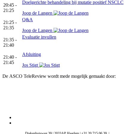
Doelgerichte behandeling bij mutatie positief NSCLC
20:45 -
21:25
Joop de Langen
Q&A
21:25 -
21:35
Joop de Langen
Evaluatie invullen
21:35 -
21:40
Afsluiting
21:40 -
21:45
Jos Stigt
De ASCO TeleReview wordt mede mogelijk gemaakt door:
Diakenhuisweg 39 | 2033AP Haarlem | +31 20 715 06 39 |