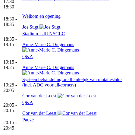
17:30 -
18:30
Welkom en opening
18:30 -
18:35
Jos Stigt
Stadium I -III NSCLC
18:35 -
19:15
Anne-Marie C. Dingemans
Q&A
19:15 -
19:25
Anne-Marie C. Dingemans
Systeembehandeling onafhankelijk van mutatiestatus
19:25 -
(incl. ADC voor all-corners)
20:05
Cor van der Leest
Q&A
20:05 -
20:15
Cor van der Leest
Pauze
20:15 -
20:45