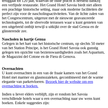
teruggaat tot 120 jaar, waarvan de oude pracht is hersteld dankzij
een verfijnde restauratie. Het Grand Hotel Savoia biedt niet alleen
een prachtige historische setting, maar ook moderne faciliteiten die
perfect zijn voor de nascholingsactiviteiten. Van de lichte zalen van
het Congrescentrum, uitgerust met de nieuwste geavanceerde
technologieën, tot de sfeervolle terrassen waar u kunt genieten van
een uitgebreid ontbijt terwijl u uitkijkt over de stad Genoa en de
glinsterende zee.
Nascholen in hartje Genua
Gelegen in het hart van het historische centrum, op slechts 50 meter
van het Station Principe, is het Grand Hotel Savoia ook gunstig
gelegen ten opzichte van bezienswaardigheden zoals het Aquarium,
de Magazzini del Cotone en de Fiera di Genova.
Overnachten
U kunt overnachten in een van de fraaie kamers van het Grand
Hotel met marmer en glasmozaïeken, gecombineerd met de warme
elegantie van parketvloeren.
Bezoek hier de website om een
overnachting te boeken.
Indien u liever elders verblijft, zijn er rondom het Savoia
verschillende hotels waar u een overnachting naar uw wens kunt
boeken. Enkele suggesties zijn: