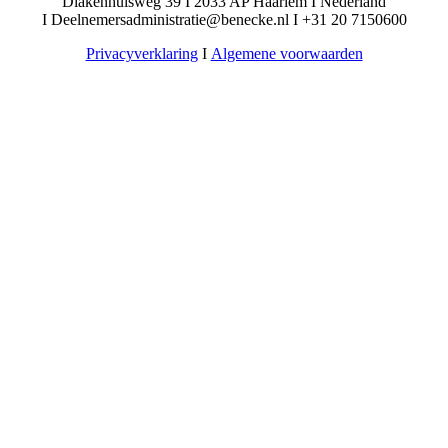
Diakenhuisweg 39 I 2033 AP Haarlem I Nederland
I Deelnemersadministratie@benecke.nl I +31 20 7150600
Privacyverklaring
I
Algemene voorwaarden