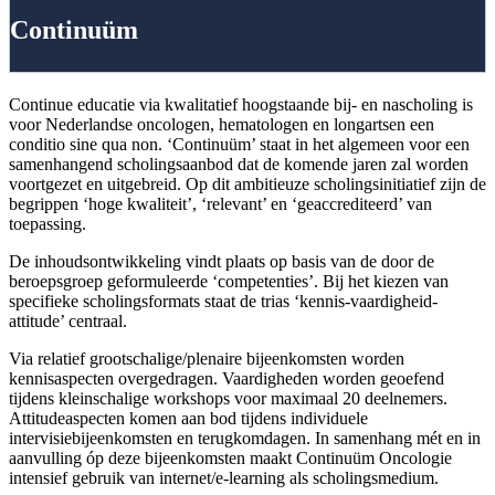
Continuüm
Continue educatie via kwalitatief hoogstaande bij- en nascholing is
voor Nederlandse oncologen, hematologen en longartsen een
conditio sine qua non. ‘Continuüm’ staat in het algemeen voor een
samenhangend scholingsaanbod dat de komende jaren zal worden
voortgezet en uitgebreid. Op dit ambitieuze scholingsinitiatief zijn de
begrippen ‘hoge kwaliteit’, ‘relevant’ en ‘geaccrediteerd’ van
toepassing.
De inhoudsontwikkeling vindt plaats op basis van de door de
beroepsgroep geformuleerde ‘competenties’. Bij het kiezen van
specifieke scholingsformats staat de trias ‘kennis-vaardigheid-
attitude’ centraal.
Via relatief grootschalige/plenaire bijeenkomsten worden
kennisaspecten overgedragen. Vaardigheden worden geoefend
tijdens kleinschalige workshops voor maximaal 20 deelnemers.
Attitudeaspecten komen aan bod tijdens individuele
intervisiebijeenkomsten en terugkomdagen. In samenhang mét en in
aanvulling óp deze bijeenkomsten maakt Continuüm Oncologie
intensief gebruik van internet/e-learning als scholingsmedium.