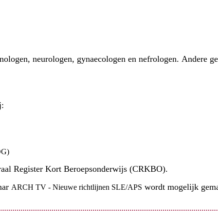
ologen, neurologen, gynaecologen en nefrologen. Andere geïnt
j:
VOG)
entraal Register Kort Beroepsonderwijs (CRKBO).
nar
wordt mogelijk gema
ARCH TV - Nieuwe richtlijnen SLE/APS